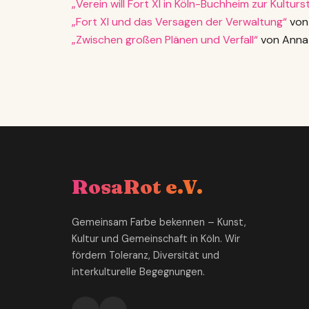
„Verein will Fort XI in Köln-Buchheim zur Kultu
„Fort XI und das Versagen der Verwaltung“
von 
„Zwischen großen Plänen und Verfall“
von Anna 
RosaRot e.V.
Gemeinsam Farbe bekennen – Kunst,
Kultur und Gemeinschaft in Köln. Wir
fördern Toleranz, Diversität und
interkulturelle Begegnungen.